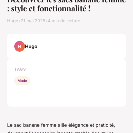
: style et fonctionnalité !
Hugo
•
21 mai 2025
•
4 min de lecture
Hugo
H
TAGS
Mode
Le sac banane femme allie élégance et praticité,