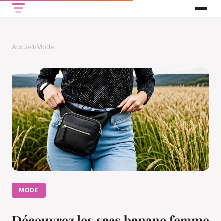
Accueil
›
Mode
MODE
Découvrez les sacs banane femme