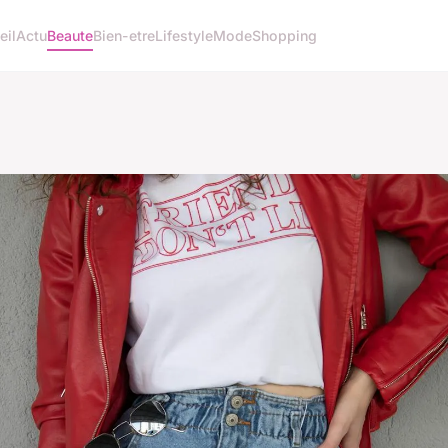
eil
Actu
Beaute
Bien-etre
Lifestyle
Mode
Shopping