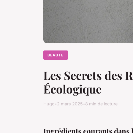
BEAUTE
Les Secrets des 
Écologique
Hugo
•
2 mars 2025
•
8 min de lecture
Ingrédients courants dans l