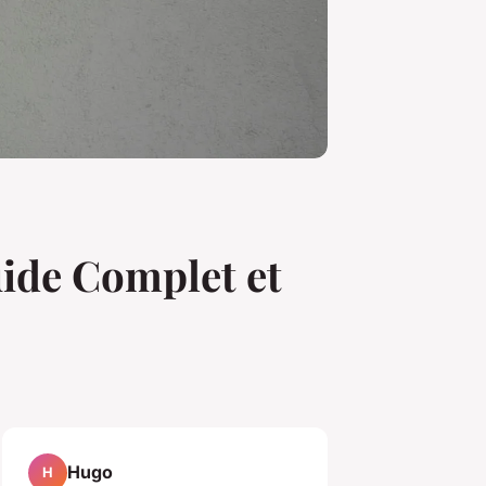
uide Complet et
Hugo
H